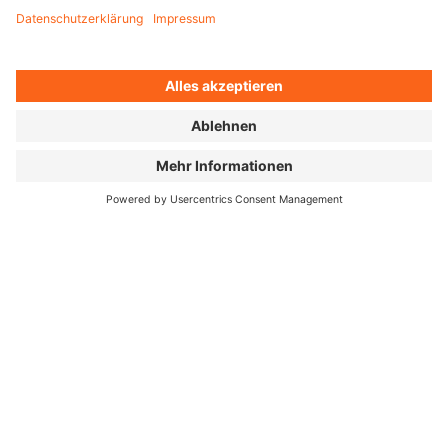
GERADE WENN
MAN GLAUBT,
MAN VERSTEHE
JAPAN,
ÜBERRASCHT DAS
LAND AUFS NEUE.
Paul Ingram