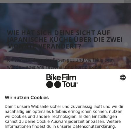
Unagi, Kirschblüten-Selfie und Bergpanorama: Zwei Monate Japan
in drei Bildern.
WIE HAT SICH DEINE SICHT AUF
JAPANISCHE KÜCHE ÜBER DIE ZWEI
MONATE VERÄNDERT?
Ich wusste, dass das Essen gut und vielfältig sein
würde – aber wie regional und komplex die
japanische Küche wirklich ist, hat mich überrascht.
Ich liebe gutes Essen, bin aber kein Experte. Josh hat
da einen anderen Zugang: Er hat in Michelin-Sterne-
Küchen gearbeitet. Er wollte vor allem verstehen, wie
Dinge gemacht werden.