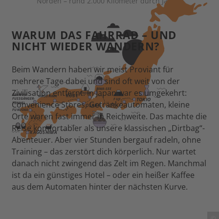
Norden – rund 2.000 Kilometer durch Japan.
WARUM DAS FAHRRAD – UND
NICHT WIEDER WANDERN?
Beim Wandern haben wir meist Proviant für
mehrere Tage dabei und sind oft weit von der
Zivilisation entfernt. In Japan war es umgekehrt:
Convenience Stores, Getränkeautomaten, kleine
Orte waren fast immer in Reichweite. Das machte die
Reise komfortabler als unsere klassischen „Dirtbag“-
Abenteuer. Aber vier Stunden bergauf radeln, ohne
Training – das zerstört dich körperlich. Nur wartet
danach nicht zwingend das Zelt im Regen. Manchmal
ist da ein günstiges Hotel – oder ein heißer Kaffee
aus dem Automaten hinter der nächsten Kurve.
©