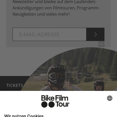
Newsletter und bleibe auf dem Laufenden:
Ankündigungen von Filmtouren, Programm-
Neuigkeiten und vieles mehr!
ABONNI
©
TICKETS
FAQ
PROGRAMM
MEDIA HUB
HOST A SHOW
JOBS
PARTNER WERDEN
KONTAKT