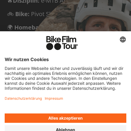
🔥
Disziplin:
e-MTB Abenteuer
🚲
Bike:
Pivot Shuttle LT
🌍
Homebase:
Triora, Italien
✨
Bekannt durch:
Freche
Erstbefahrungen von Gipfeln und
Klettersteigen
KURZ GEFRAGT: 4
FRAGEN AN HARALD
Radfahren bedeutet für