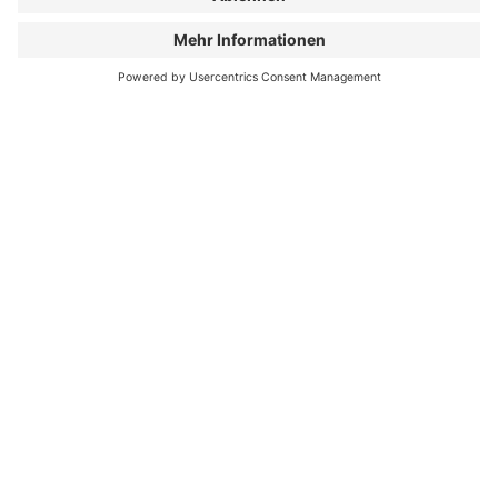
mich...
Mit dem E-Bike im Uphill und im Downhill
im Flow zu sein, am liebsten auf einem
selber gebauten Trail.
Mein Lieblingsmoment auf
dem Rad...
Passiert jedes Mal von Neuem.