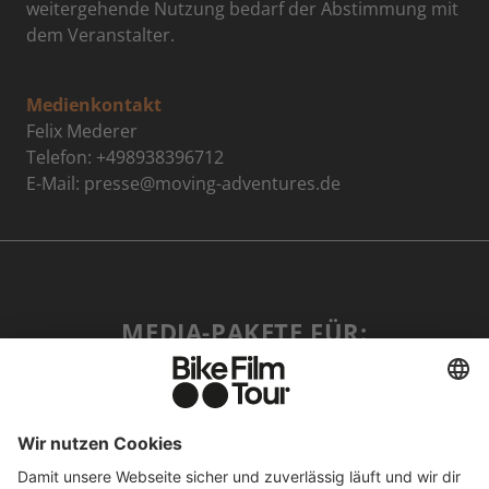
weitergehende Nutzung bedarf der Abstimmung mit
dem Veranstalter.
Medienkontakt
Felix Mederer
Telefon: +498938396712
E-Mail: presse@moving-adventures.de
MEDIA-PAKETE FÜR:
PRESSE ↓
HÄNDLER ↓
COMMUNITY-PARTNER ↓